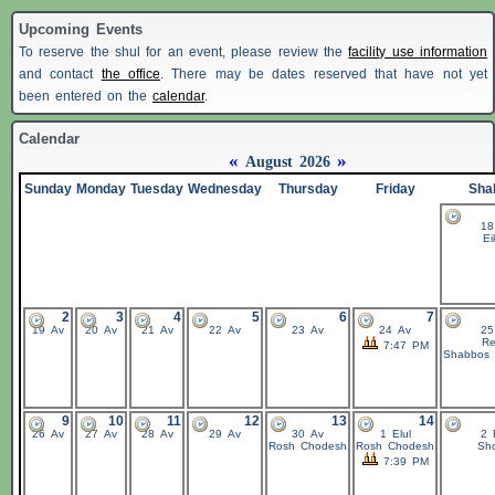
Upcoming Events
To reserve the shul for an event, please review the
facility use information
and contact
the office
. There may be dates reserved that have not yet
been entered on the
calendar
.
Calendar
«
»
August 2026
Sunday
Monday
Tuesday
Wednesday
Thursday
Friday
Sha
18
Ei
2
3
4
5
6
7
19 Av
20 Av
21 Av
22 Av
23 Av
24 Av
25
Re
7:47 PM
Shabbos
9
10
11
12
13
14
26 Av
27 Av
28 Av
29 Av
30 Av
1 Elul
2 
Rosh Chodesh
Rosh Chodesh
Sho
7:39 PM