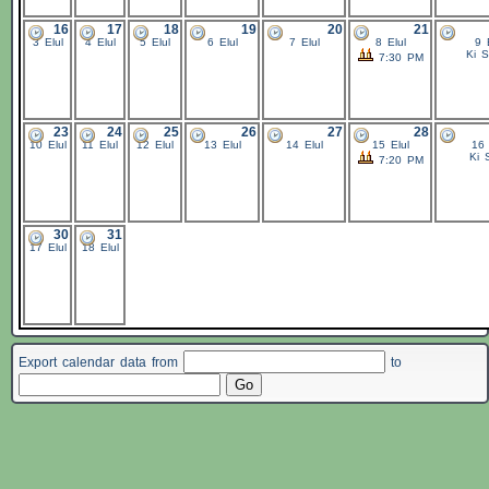
16
17
18
19
20
21
3 Elul
4 Elul
5 Elul
6 Elul
7 Elul
8 Elul
9 
Ki S
7:30 PM
23
24
25
26
27
28
10 Elul
11 Elul
12 Elul
13 Elul
14 Elul
15 Elul
16 
Ki 
7:20 PM
30
31
17 Elul
18 Elul
Export calendar data from
to