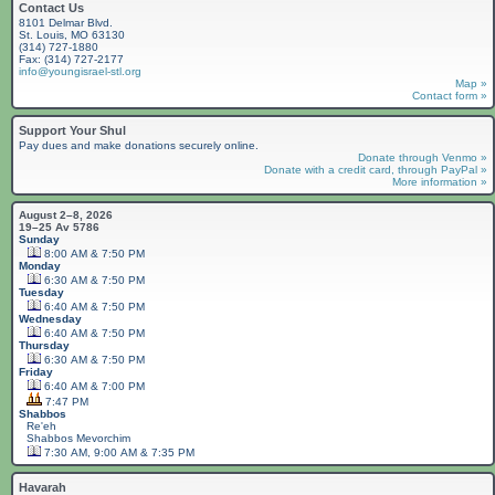
Contact Us
8101 Delmar Blvd.
St. Louis, MO 63130
(314) 727-1880
Fax: (314) 727-2177
info@youngisrael-stl.org
Map »
Contact form »
Support Your Shul
Pay dues and make donations securely online.
Donate through Venmo »
Donate with a credit card, through PayPal »
More information »
August 2–8, 2026
19–25 Av 5786
Sunday
8:00 AM & 7:50 PM
Monday
6:30 AM & 7:50 PM
Tuesday
6:40 AM & 7:50 PM
Wednesday
6:40 AM & 7:50 PM
Thursday
6:30 AM & 7:50 PM
Friday
6:40 AM & 7:00 PM
7:47 PM
Shabbos
Re'eh
Shabbos
Mevorchim
7:30 AM, 9:00 AM & 7:35 PM
Havarah