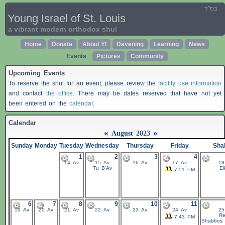
בס"ד
Young Israel of St. Louis
a vibrant modern orthodox shul
Home
Donate
About YI
Davening
Learning
News
Events
Pictures
Community
Upcoming Events
To reserve the shul for an event, please review the
facility use information
and contact
the office
. There may be dates reserved that have not yet
been entered on the
calendar
.
Calendar
«
»
August 2023
Sunday
Monday
Tuesday
Wednesday
Thursday
Friday
Sha
1
2
3
4
14 Av
15 Av
16 Av
17 Av
18
Tu B'Av
Ei
7:51 PM
6
7
8
9
10
11
19 Av
20 Av
21 Av
22 Av
23 Av
24 Av
25
Re
7:43 PM
Shabbos