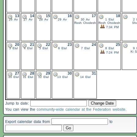
13
14
15
16
17
18
26 Av
27 Av
28 Av
29 Av
30 Av
1 Elul
2 
Rosh Chodesh
Rosh Chodesh
Sho
7:34 PM
20
21
22
23
24
25
3 Elul
4 Elul
5 Elul
6 Elul
7 Elul
8 Elul
9 
Ki S
7:24 PM
27
28
29
30
31
10 Elul
11 Elul
12 Elul
13 Elul
14 Elul
Jump to date:
You can view the
community-wide calendar at the Federation website
.
Export calendar data from
to